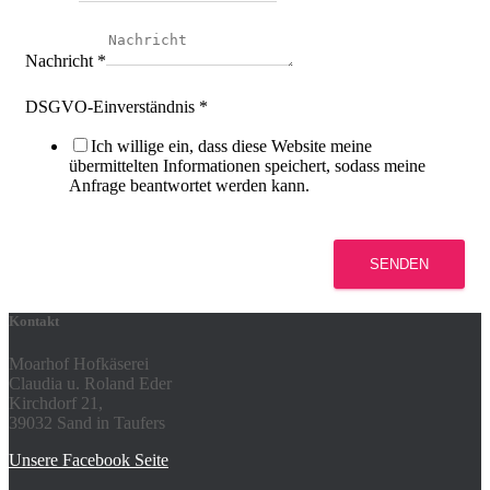
Nachricht
*
DSGVO-Einverständnis
*
Ich willige ein, dass diese Website meine
übermittelten Informationen speichert, sodass meine
Anfrage beantwortet werden kann.
SENDEN
Kontakt
Moarhof Hofkäserei
Claudia u. Roland Eder
Kirchdorf 21,
39032 Sand in Taufers
Unsere Facebook Seite